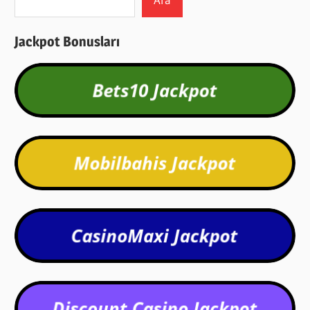
Jackpot Bonusları