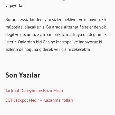
yapıyorlar.
Burada eşsiz bir deneyim sizleri bekliyor ve inanıyoruz ki
müptelası olacaksınız. Bu arada alternatif siteler de yok
değil ve gözümüze çarpan birkaç markaya da değinmek
isteriz. Onlardan biri Casino Metropol ve inanıyoruz ki
sizlerin de hoşuna gidecek ve ilgisini çekecektir.
Son Yazılar
Jackpot Deneyimine Hazır Mısın
EGT Jackpot Nedir – Kazanma Yolları