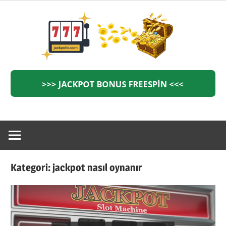
Skip
Jac
to
content
Site
Jackpot
Türk
Siteleri
hakkında
detaylı
bilgilere
ulaşın.
En
Kategori:
jackpot nasıl oynanır
güvenilir
Jackpot
Siteleri
ve