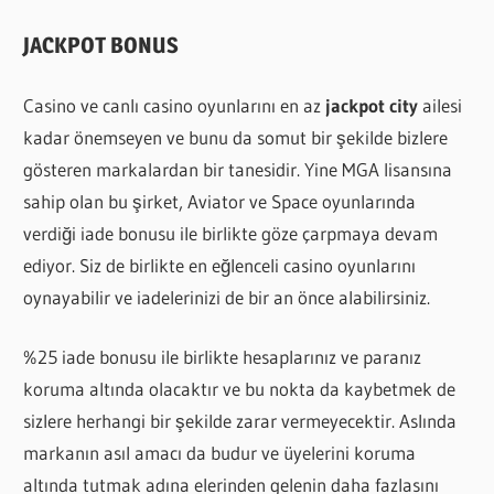
JACKPOT BONUS
Casino ve canlı casino oyunlarını en az
jackpot city
ailesi
kadar önemseyen ve bunu da somut bir şekilde bizlere
gösteren markalardan bir tanesidir. Yine MGA lisansına
sahip olan bu şirket, Aviator ve Space oyunlarında
verdiği iade bonusu ile birlikte göze çarpmaya devam
ediyor. Siz de birlikte en eğlenceli casino oyunlarını
oynayabilir ve iadelerinizi de bir an önce alabilirsiniz.
%25 iade bonusu ile birlikte hesaplarınız ve paranız
koruma altında olacaktır ve bu nokta da kaybetmek de
sizlere herhangi bir şekilde zarar vermeyecektir. Aslında
markanın asıl amacı da budur ve üyelerini koruma
altında tutmak adına elerinden gelenin daha fazlasını